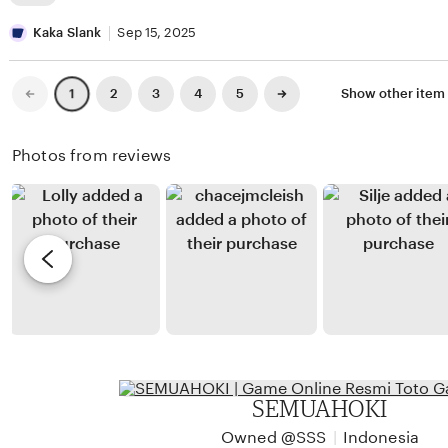
S
w
g
L
c
b
r
i
Kaka Slank
Sep 15, 2025
o
y
e
s
o
D
v
t
Previous
Next
2
3
4
5
Show other ite
1
page
page
p
e
i
i
y
d
e
n
Photos from reviews
e
w
g
G
b
r
u
y
e
n
N
v
a
a
i
w
n
e
a
d
w
n
a
b
J
y
SEMUAHOKI
u
K
w
Owned @SSS
|
Indonesia
a