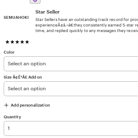
Star Seller
SEMUAHOKI
Star Sellers have an outstanding track record for pr
experienceÃ¢â‚¬â€they consistently earned 5-star r
time, and replied quickly to any messages they recei
5
out
of
Color
5
stars
Size Ã¢Ë†Â£ Add on
Add personalization
Quantity