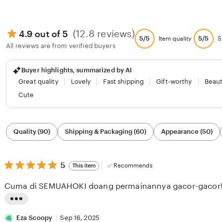
(12.8 reviews)
4.9 out of 5
5/5
5/5
Item quality
S
All reviews are from verified buyers
Buyer highlights, summarized by AI
Great quality
Lovely
Fast shipping
Gift-worthy
Beaut
Cute
Filter
Quality (90)
Shipping & Packaging (60)
Appearance (50)
by
category
5
5
Recommends
This item
out
of
Cuma di SEMUAHOKI doang permainannya gacor-gacor
5
stars
L
i
Eza Scoopy
Sep 16, 2025